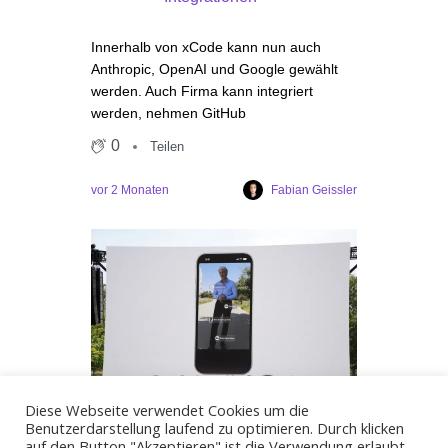
Innerhalb von xCode kann nun auch
Anthropic, OpenAI und Google gewählt
werden. Auch Firma kann integriert
werden, nehmen GitHub
0
Teilen
Fabian Geissler
vor 2 Monaten
Diese Webseite verwendet Cookies um die
Benutzerdarstellung laufend zu optimieren. Durch klicken
0
Teilen
auf den Button "Akzeptieren" ist die Verwendung erlaubt.