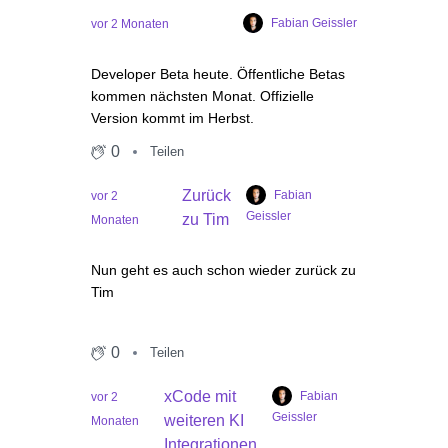
Fabian Geissler
vor 2 Monaten
Developer Beta heute. Öffentliche Betas
kommen nächsten Monat. Offizielle
Version kommt im Herbst.
0
Teilen
Zurück
Fabian
vor 2
Geissler
zu Tim
Monaten
Nun geht es auch schon wieder zurück zu
Tim
0
Teilen
xCode mit
Fabian
vor 2
Geissler
weiteren KI
Monaten
Integrationen