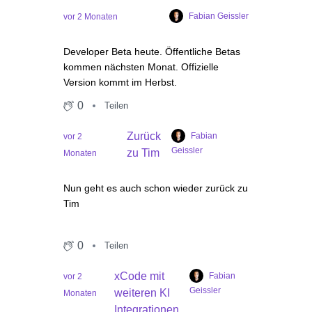
Fabian Geissler
vor 2 Monaten
Developer Beta heute. Öffentliche Betas
kommen nächsten Monat. Offizielle
Version kommt im Herbst.
0
Teilen
Zurück
Fabian
vor 2
Geissler
zu Tim
Monaten
Nun geht es auch schon wieder zurück zu
Tim
0
Teilen
xCode mit
Fabian
vor 2
Geissler
weiteren KI
Monaten
Integrationen