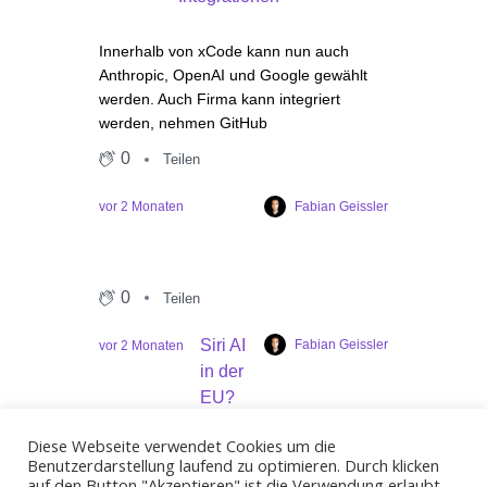
Innerhalb von xCode kann nun auch
Anthropic, OpenAI und Google gewählt
werden. Auch Firma kann integriert
werden, nehmen GitHub
0
Teilen
Fabian Geissler
vor 2 Monaten
Diese Webseite verwendet Cookies um die
Benutzerdarstellung laufend zu optimieren. Durch klicken
0
Teilen
auf den Button "Akzeptieren" ist die Verwendung erlaubt.