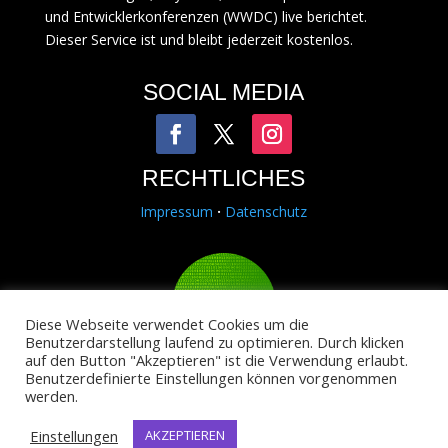
und Entwicklerkonferenzen (WWDC) live berichtet.
Dieser Service ist und bleibt jederzeit kostenlos.
SOCIAL MEDIA
RECHTLICHES
Impressum
·
Datenschutz
Diese Webseite verwendet Cookies um die
Benutzerdarstellung laufend zu optimieren. Durch klicken
auf den Button "Akzeptieren" ist die Verwendung erlaubt.
Copyright © 2014-2025
Binary Alps
.
Benutzerdefinierte Einstellungen können vorgenommen
Hack4Life ist ein Projekt von Binary Alps.
werden.
Einstellungen
AKZEPTIEREN