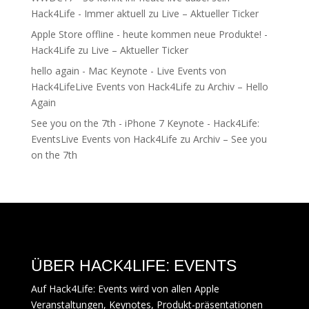
Hack4Life - Immer aktuell
zu
Live – Aktueller Ticker
Apple Store offline - heute kommen neue Produkte! -
Hack4Life
zu
Live – Aktueller Ticker
hello again - Mac Keynote - Live Events von
Hack4LifeLive Events von Hack4Life
zu
Archiv – Hello
Again
See you on the 7th - iPhone 7 Keynote - Hack4Life:
EventsLive Events von Hack4Life
zu
Archiv – See you
on the 7th
ÜBER HACK4LIFE: EVENTS
Auf Hack4Life: Events wird von allen Apple
Veranstaltungen, Keynotes, Produkt-präsentationen