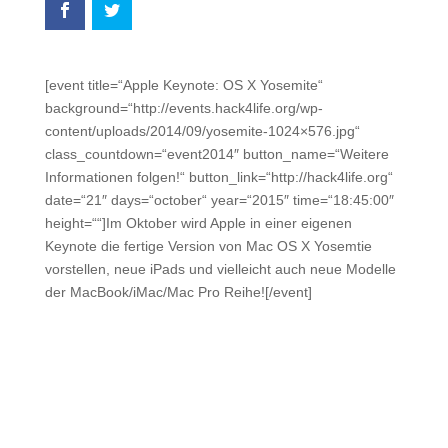
[event title=“Apple Keynote: OS X Yosemite“
background=“http://events.hack4life.org/wp-
content/uploads/2014/09/yosemite-1024×576.jpg“
class_countdown=“event2014″ button_name=“Weitere
Informationen folgen!“ button_link=“http://hack4life.org“
date=“21″ days=“october“ year=“2015″ time=“18:45:00″
height=““]Im Oktober wird Apple in einer eigenen
Keynote die fertige Version von Mac OS X Yosemtie
vorstellen, neue iPads und vielleicht auch neue Modelle
der MacBook/iMac/Mac Pro Reihe![/event]