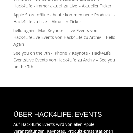
Hack4Life - Immer aktuell
zu
Live – Aktueller Ticker
Apple Store offline - heute kommen neue Produkte! -
Hack4Life
zu
Live – Aktueller Ticker
hello again - Mac Keynote - Live Events von
Hack4LifeLive Events von Hack4Life
zu
Archiv – Hello
Again
See you on the 7th - iPhone 7 Keynote - Hack4Life:
EventsLive Events von Hack4Life
zu
Archiv – See you
on the 7th
ÜBER HACK4LIFE: EVENTS
Auf Hack4Life: Events wird von allen Apple
Veranstaltungen, Keynotes, Produkt-präsentationen