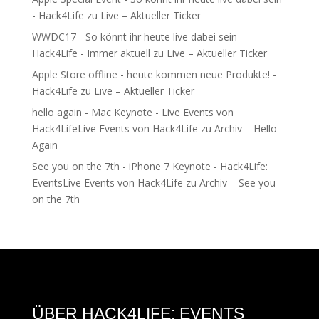
- Hack4Life
zu
Live – Aktueller Ticker
WWDC17 - So könnt ihr heute live dabei sein -
Hack4Life - Immer aktuell
zu
Live – Aktueller Ticker
Apple Store offline - heute kommen neue Produkte! -
Hack4Life
zu
Live – Aktueller Ticker
hello again - Mac Keynote - Live Events von
Hack4LifeLive Events von Hack4Life
zu
Archiv – Hello
Again
See you on the 7th - iPhone 7 Keynote - Hack4Life:
EventsLive Events von Hack4Life
zu
Archiv – See you
on the 7th
ÜBER HACK4LIFE: EVENTS