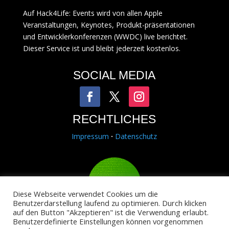
Auf Hack4Life: Events wird von allen Apple
Veranstaltungen, Keynotes, Produkt-präsentationen
und Entwicklerkonferenzen (WWDC) live berichtet.
Dieser Service ist und bleibt jederzeit kostenlos.
SOCIAL MEDIA
RECHTLICHES
Impressum
·
Datenschutz
Diese Webseite verwendet Cookies um die
Benutzerdarstellung laufend zu optimieren. Durch klicken
auf den Button "Akzeptieren" ist die Verwendung erlaubt.
Copyright © 2014-2025
Binary Alps
.
Benutzerdefinierte Einstellungen können vorgenommen
Hack4Life ist ein Projekt von Binary Alps.