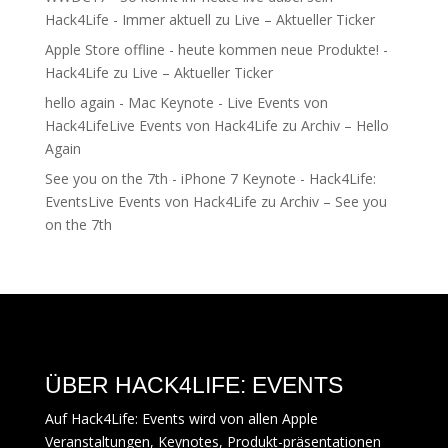
Hack4Life - Immer aktuell
zu
Live – Aktueller Ticker
Apple Store offline - heute kommen neue Produkte! -
Hack4Life
zu
Live – Aktueller Ticker
hello again - Mac Keynote - Live Events von
Hack4LifeLive Events von Hack4Life
zu
Archiv – Hello
Again
See you on the 7th - iPhone 7 Keynote - Hack4Life:
EventsLive Events von Hack4Life
zu
Archiv – See you
on the 7th
ÜBER HACK4LIFE: EVENTS
Auf Hack4Life: Events wird von allen Apple
Veranstaltungen, Keynotes, Produkt-präsentationen