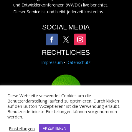
und Entwicklerkonferenzen (WWDC) live berichtet.
Dieser Service ist und bleibt jederzeit kostenlos.
SOCIAL MEDIA
RECHTLICHES
Impressum
·
Datenschutz
Diese Webseite verwendet Cookies um die
Benutzerdarstellung laufend zu optimieren. Durch klicken
auf den Button "Akzeptieren" ist die Verwendung erlaubt.
Copyright © 2014-2025
Binary Alps
.
Benutzerdefinierte Einstellungen können vorgenommen
Hack4Life ist ein Projekt von Binary Alps.
werden.
Einstellungen
AKZEPTIEREN